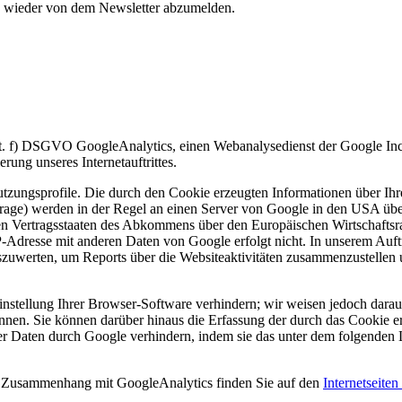
ch wieder von dem Newsletter abzumelden.
1 lit. f) DSGVO GoogleAnalytics, einen Webanalysedienst der Google
ng unseres Internetauftrittes.
zungsprofile. Die durch den Cookie erzeugten Informationen über Ihre
rage) werden in der Regel an einen Server von Google in den USA über
ren Vertragsstaaten des Abkommens über den Europäischen Wirtschaftsr
IP-Adresse mit anderen Daten von Google erfolgt nicht. In unserem A
szuwerten, um Reports über die Websiteaktivitäten zusammenzustellen u
stellung Ihrer Browser-Software verhindern; wir weisen jedoch darauf 
önnen. Sie können darüber hinaus die Erfassung der durch das Cookie e
ser Daten durch Google verhindern, indem sie das unter dem folgenden 
 Zusammenhang mit GoogleAnalytics finden Sie auf den
Internetseite